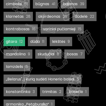
cimbolai
51
būgnas
41
bajanas
39
klarnetas
28
akordeonas
25
dūdelė
22
kontrabosas
16
variniai pučiamieji
15
gitara
12
dūda
11
lėkštės
9
mandolina
9
skudučiai
8
bosas
7
lamzdelis
6
,,Belarus", į kurią sudėti Honerio balsai
5
konstantinka
3
trimitas
2
basetlė
1
armonika „Petaburska“
1