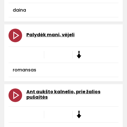
daina
Palydėk mani, vėjeli
romansas
Ant aukšto kalnelio, prie žalios
pušaitės