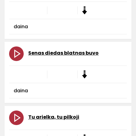
daina
Senas diedas blatnas buvo
daina
Tu arielka, tu pilkoji