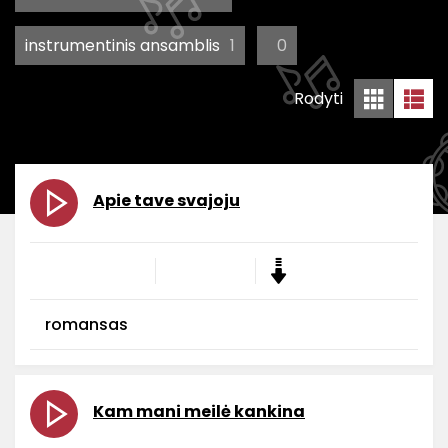
instrumentinis ansamblis
1
0
Rodyti
Apie tave svajoju
romansas
Kam mani meilė kankina