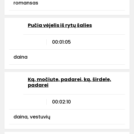
romansas
Pučia vėjelis iš rytų šalies
00:01:05
daina
Ką, močiute, padarei, ką, širdele,
padarei
00:02:10
daina, vestuvių