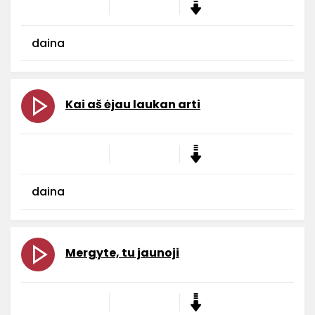
daina
Kai aš ėjau laukan arti
daina
Mergyte, tu jaunoji