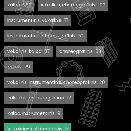
kalba
963
vokalinis, choreografinis
103
instrumentinis, vokalinis
71
instrumentinis, choreografinis
52
vokalinis, kalba
37
choreografinis
33
Mišrus
29
vokalinis, instrumentinis, choreografinis
20
vokalinis, chorerografinis
12
kalba, instrumentinis
9
Vokalinis-instrumentinis
5