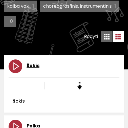
kalba vok.
1
choreograsfinis, instrumentinis
1
0
Rodyti
Šokis
šokis
Polka