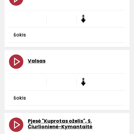
šokis
Valsas
šokis
Pjesė "Kuprotas oželis", S.
Čiurlionienė-Kymantaitė