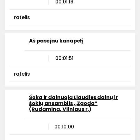
00:01:19
ratelis
Aš pasėjau kanapełį
00:01:51
ratelis
Šoka ir dainuoja Liaudies dainų ir
šokių ansamblis ,,Zgoda”
(Rudamina, Vilniaus r.)
00:10:00