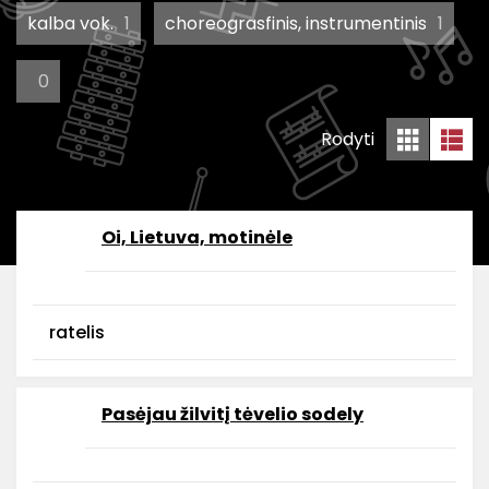
kalba vok.
1
choreograsfinis, instrumentinis
1
0
Rodyti
Oi, Lietuva, motinėle
ratelis
Pasėjau žilvitį tėvelio sodely