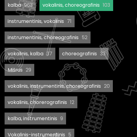
kalba
963
vokalinis, choreografinis
103
instrumentinis, vokalinis
71
instrumentinis, choreografinis
52
vokalinis, kalba
37
choreografinis
33
Mišrus
29
vokalinis, instrumentinis, choreografinis
20
vokalinis, chorerografinis
12
kalba, instrumentinis
9
Vokalinis-instrumentinis
5