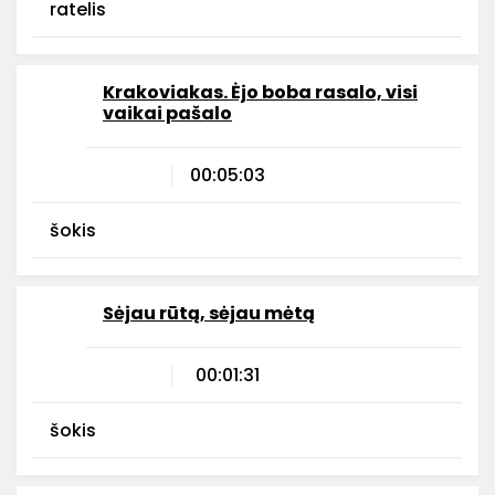
ratelis
Krakoviakas. Ėjo boba rasalo, visi
vaikai pašalo
00:05:03
šokis
Sėjau rūtą, sėjau mėtą
00:01:31
šokis