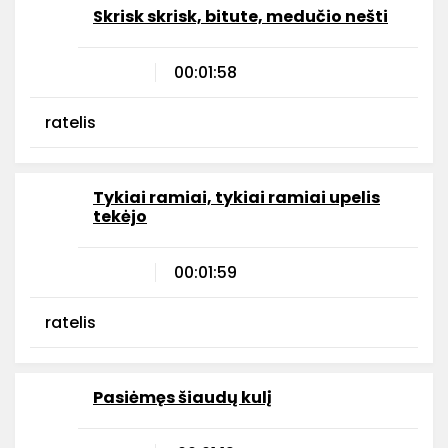
Skrisk skrisk, bitute, medučio nešti
00:01:58
ratelis
Tykiai ramiai, tykiai ramiai upelis
tekėjo
00:01:59
ratelis
Pasiėmęs šiaudų kulį