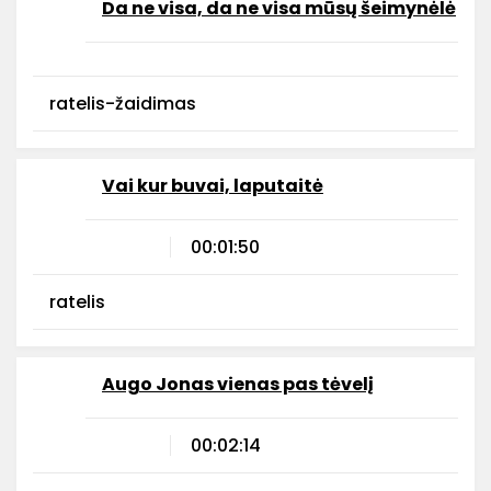
Da ne visa, da ne visa mūsų šeimynėlė
ratelis-žaidimas
Vai kur buvai, laputaitė
00:01:50
ratelis
Augo Jonas vienas pas tėvelį
00:02:14