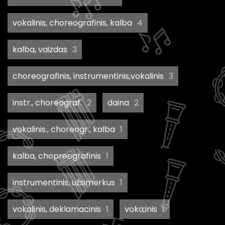
vokalinis, choreografinis, kalba
4
kalba, vaizdas
3
choreografinis, instrumentinis,vokalinis
3
instr., choreograf.
2
daina
2
vokalinis., choreogr., kalba
1
kalba, chopreografinis
1
instrumentinis, užsimerkus
1
vokalinis, deklamacinis
1
voka;inis
1