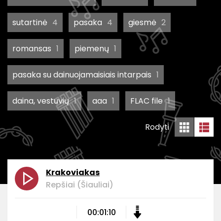
sutartinė
4
pasaka
4
giesmė
2
romansas
1
piemenų
1
pasaka su dainuojamaisiais intarpais
1
daina, vestuvių
1
aaa
1
FLAC file
1
Rodyti
Krakoviakas
Repšiai (Šiauliai)
00:01:10