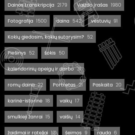
Dainos transkripcija
2179
Vaizdo įrašas
1980
Fotografija
1500
daina
542
vestuvių
91
Kokių giedosim, kokių sutarysim?
52
Piešinys
52
šokis
50
kalendorinių apeigų ir darbo
31
romų daina
22
Portretas
21
Paskaita
20
karinė-istorinė
18
vaikų
17
smulkieji žanrai
15
vaišių
14
žaidimai ir rateliai
10
šeimos
9
rauda
6