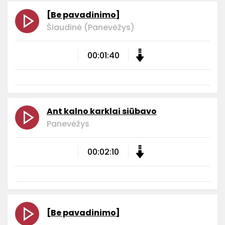
[Be pavadinimo]
Šiaudinė (Panevėžys)
00:01:40
Ant kalno karklai siūbavo
Panevėžys
00:02:10
[Be pavadinimo]