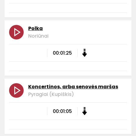
Polka
Noriūnai
00:01:25
Koncertinos, arba senovės maršas
Pyragiai (Kupiškis)
00:01:05