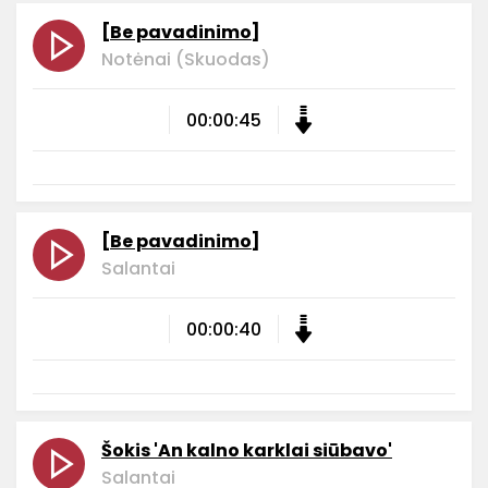
[Be pavadinimo]
Notėnai (Skuodas)
00:00:45
[Be pavadinimo]
Salantai
00:00:40
Šokis 'An kalno karklai siūbavo'
Salantai