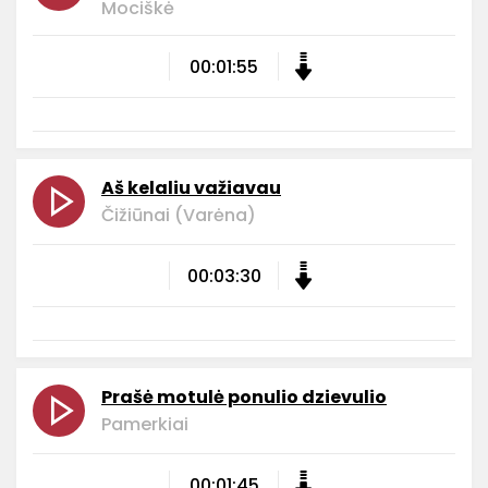
Mociškė
00:01:55
Aš kelaliu važiavau
Čižiūnai (Varėna)
00:03:30
Prašė motulė ponulio dzievulio
Pamerkiai
00:01:45