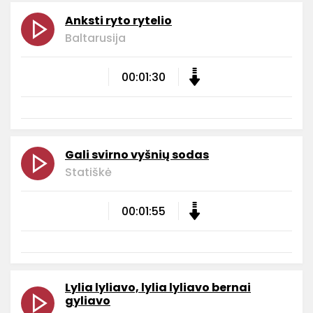
Anksti ryto rytelio
Baltarusija
00:01:30
Gali svirno vyšnių sodas
Statiškė
00:01:55
Lylia lyliavo, lylia lyliavo bernai
gyliavo