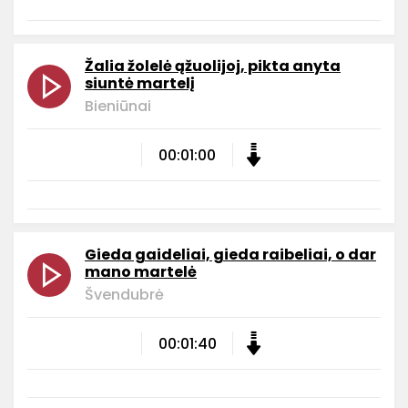
Žalia žolelė ąžuolijoj, pikta anyta
siuntė martelį
Bieniūnai
00:01:00
Gieda gaideliai, gieda raibeliai, o dar
mano martelė
Švendubrė
00:01:40