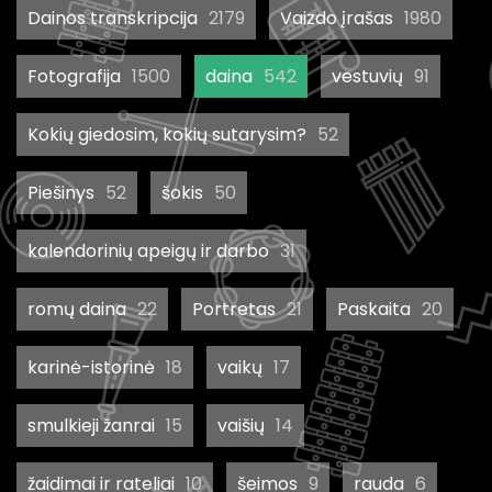
Dainos transkripcija
2179
Vaizdo įrašas
1980
Fotografija
1500
daina
542
vestuvių
91
Kokių giedosim, kokių sutarysim?
52
Piešinys
52
šokis
50
kalendorinių apeigų ir darbo
31
romų daina
22
Portretas
21
Paskaita
20
karinė-istorinė
18
vaikų
17
smulkieji žanrai
15
vaišių
14
žaidimai ir rateliai
10
šeimos
9
rauda
6