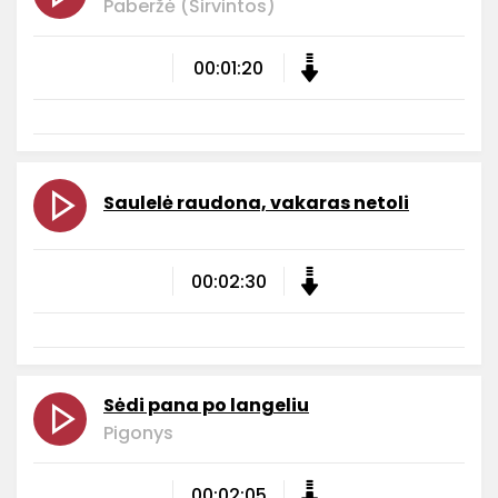
Paberžė (Širvintos)
00:01:20
Saulelė raudona, vakaras netoli
00:02:30
Sėdi pana po langeliu
Pigonys
00:02:05