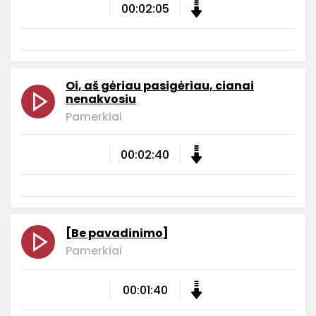
00:02:05
Oi, aš gėriau pasigėriau, cianai
nenakvosiu
Pamerkiai
00:02:40
[Be pavadinimo]
Pamerkiai
00:01:40