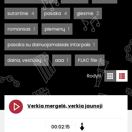
sutartinė
4
pasaka
4
giesmė
2
romansas
1
piemenų
1
pasaka su dainuojamaisiais intarpais
1
daina, vestuvių
1
aaa
1
FLAC file
1
Rodyti
Verkia mergelė, verkia jaunoji
00:02:15