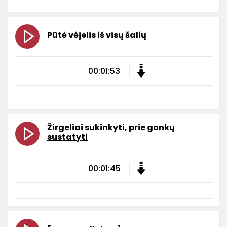
Pūtė vėjelis iš visų šalių
00:01:53
Žirgeliai sukinkyti, prie gonkų
sustatyti
00:01:45