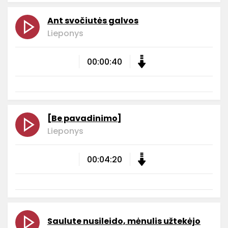
Ant svočiutės galvos
Lieponys
00:00:40
[Be pavadinimo]
Lieponys
00:04:20
Saulute nusileido, mėnulis užtekėjo