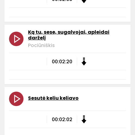
Ką tu, sese, sugalvojai, apleidai
darželį
Pociūniškis
00:02:20
Sesutė keliu keliavo
00:02:02