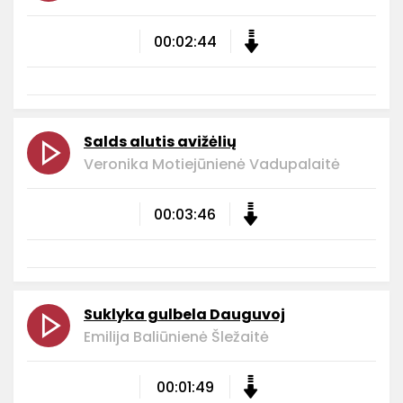
00:02:44
Salds alutis avižėlių
Veronika Motiejūnienė Vadupalaitė
00:03:46
Suklyka gulbela Dauguvoj
Emilija Baliūnienė Šležaitė
00:01:49