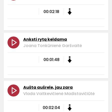
00:02:18
Anksti rytą keldama
Joana Tonkūnienė Garšvaitė
00:01:48
Aušta aušrele, jau zara
Vlada Vaitkevičienė Madistavičiūtė
00:02:04