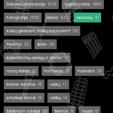
Dainos transkripcija
2179
Vaizdo įrašas
1980
Fotografija
1500
daina
542
vestuvių
91
Kokių giedosim, kokių sutarysim?
52
Piešinys
52
šokis
50
kalendorinių apeigų ir darbo
31
romų daina
22
Portretas
21
Paskaita
20
karinė-istorinė
18
vaikų
17
smulkieji žanrai
15
vaišių
14
žaidimai ir rateliai
10
šeimos
9
rauda
6