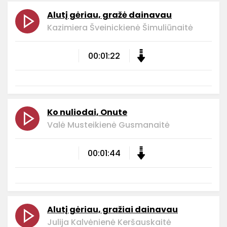
Alutį gėriau, gražė dainavau
Kazimiera Šveinickienė Šimuliūnaitė
00:01:22
Ko nuliodai, Onute
Valė Musteikienė Gusmanaitė
00:01:44
Alutį gėriau, gražiai dainavau
Julija Kalvėnienė Keršauskaitė