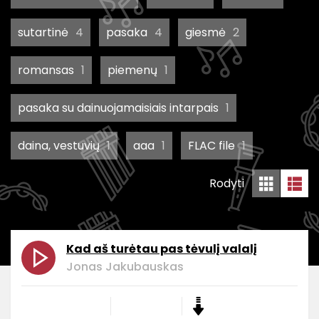
sutartinė
4
pasaka
4
giesmė
2
romansas
1
piemenų
1
pasaka su dainuojamaisiais intarpais
1
daina, vestuvių
1
aaa
1
FLAC file
1
Rodyti
Kad aš turėtau pas tėvulį valalį
Jonas Jakubauskas