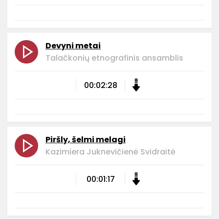
Devyni metai
Talačkonių etnografinis ansamblis
00:02:28
Piršly, šelmi melagi
Kazimiera Juknevičienė Svidraitė
00:01:17