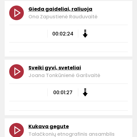
Gieda gaideliai, raliuoja
Ona Zapustienė Rauduvaitė
00:02:24
Sveiki gyvi, sveteliai
Joana Tonkūnienė Garšvaitė
00:01:27
Kukava gegute
Talačkonių etnografinis ansamblis