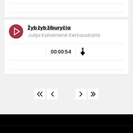
Žyb žyb žiburyčia
Julija Kalvėnienė Keršauskaitė
00:00:54