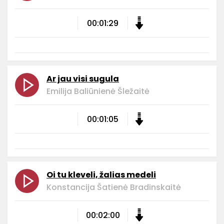
00:01:29
Ar jau visi sugula
Emilija Baliūnienė Šležaitė
00:01:05
Oi tu kleveli, žalias medeli
Konstancija Šatienė Bradinskaitė
00:02:00