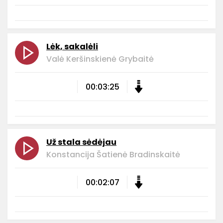
Lėk, sakalėli
Valė Keršinskienė Grybaitė
00:03:25
Už stala sėdėjau
Konstancija Šatienė Bradinskaitė
00:02:07