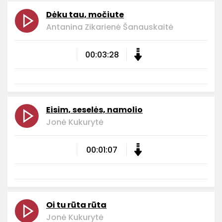
Dėku tau, močiute
Antanina Zikarienė Šanauskaitė
00:03:28
Eisim, seselės, namolio
Jonė Kukurytė
00:01:07
Oi tu rūta rūta
Jonė Kukurytė