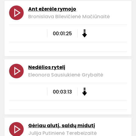
Ant ežerėle rymojo
Bronislava Bilevičienė Mačiūnaitė
00:01:25
Nedėlios rytelį
Eleonora Sausiukienė Grybaitė
00:03:13
Gėriau alutį, saldų midutį
Julija Putinienė Terebeizaitė