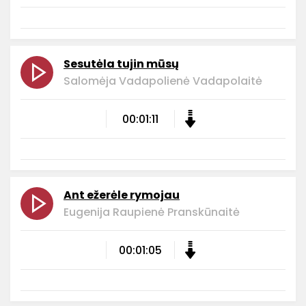
Sesutėla tujin mūsų
Salomėja Vadapolienė Vadapolaitė
00:01:11
Ant ežerėle rymojau
Eugenija Raupienė Pranskūnaitė
00:01:05