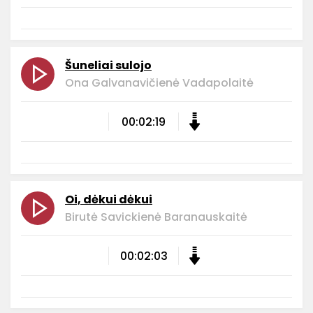
Šuneliai sulojo
Ona Galvanavičienė Vadapolaitė
00:02:19
Oi, dėkui dėkui
Birutė Savickienė Baranauskaitė
00:02:03