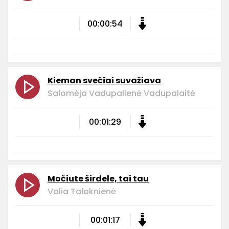
00:00:54
Kieman svečiai suvažiava
Salomėja Vadupalienė Vadupalaitė
00:01:29
Močiute širdele, tai tau
Valia Taloknienė
00:01:17