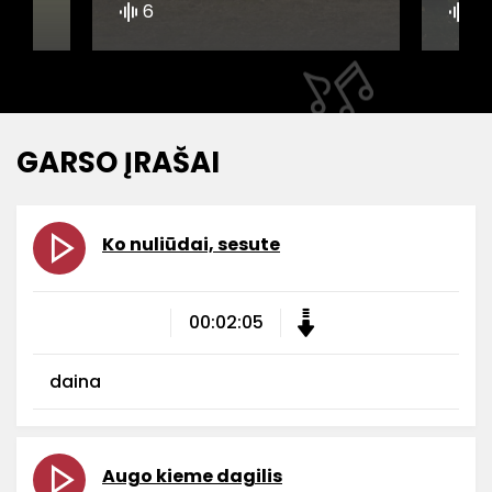
6
5
GARSO ĮRAŠAI
Ko nuliūdai, sesute
00:02:05
daina
Augo kieme dagilis