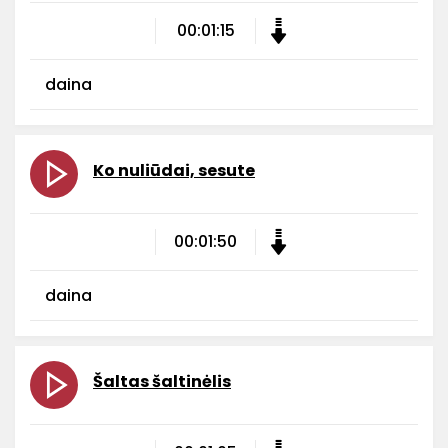
00:01:15
daina
Ko nuliūdai, sesute
00:01:50
daina
Šaltas šaltinėlis