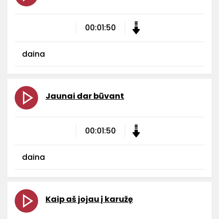
00:01:50
daina
Jaunai dar būvant
00:01:50
daina
Kaip aš jojau į karužę