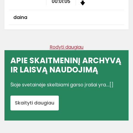
00:01:05
daina
Rodyti daugiau
APIE SKAITMENINĮ ARCHYVĄ
IR LAISVĄ NAUDOJIMĄ
Šioje svetainėje skelbiami garso įrašai yra....[]
Skaityti daugiau