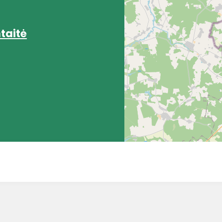
taitė