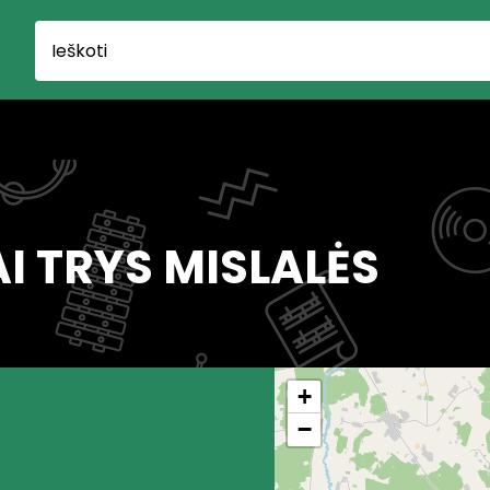
AI TRYS MISLALĖS
+
−