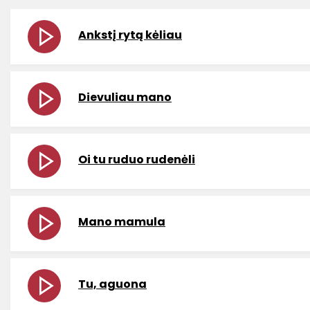
Ankstį rytą kėliau
Dievuliau mano
Oi tu ruduo rudenėli
Mano mamula
Tu, aguona