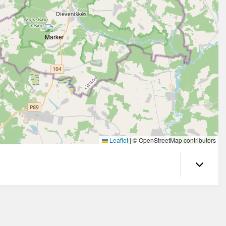
Leaflet
|
© OpenStreetMap contributors