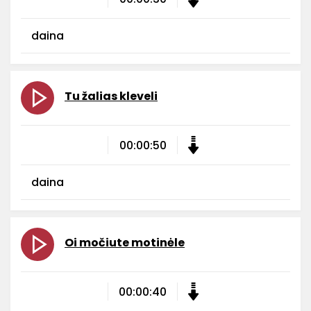
daina
Tu žalias kleveli
00:00:50
daina
Oi močiute motinėle
00:00:40