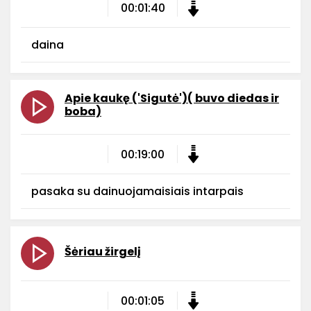
00:01:40
daina
Apie kaukę ('Sigutė')( buvo diedas ir
boba)
00:19:00
pasaka su dainuojamaisiais intarpais
Šėriau žirgelį
00:01:05