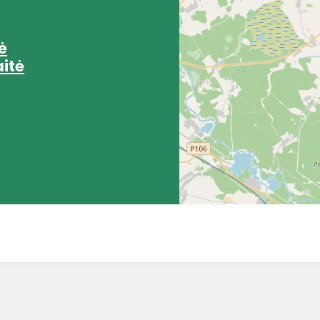
ė
itė