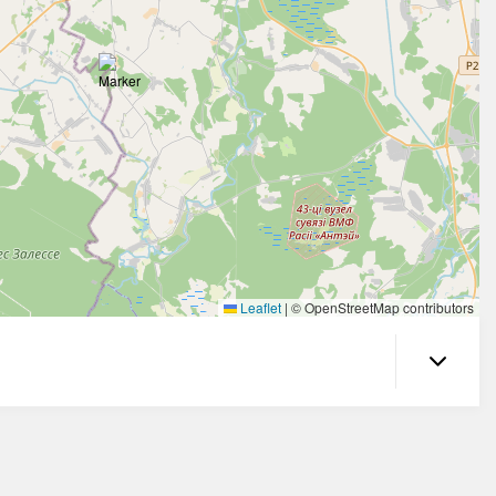
Leaflet
|
© OpenStreetMap contributors