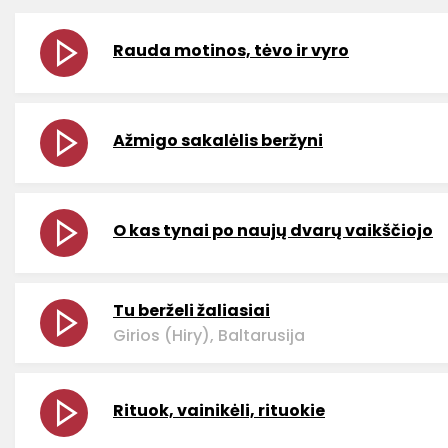
Rauda motinos, tėvo ir vyro
Ažmigo sakalėlis beržyni
O kas tynai po naujų dvarų vaikščiojo
Tu berželi žaliasiai
Girios (Hiry), Baltarusija
Rituok, vainikėli, rituokie