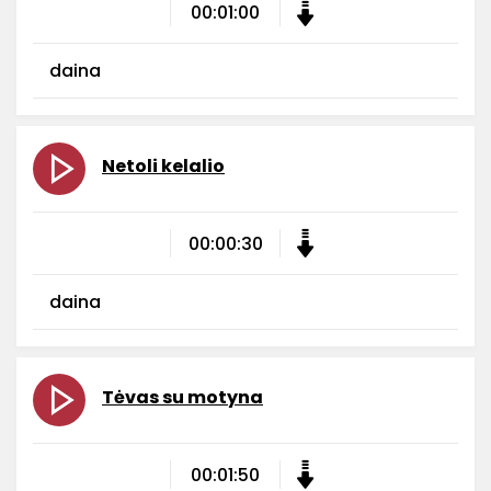
00:01:00
daina
Netoli kelalio
00:00:30
daina
Tėvas su motyna
00:01:50