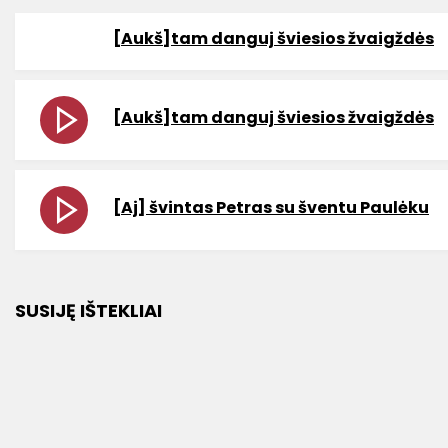
[Aukš]tam danguj šviesios žvaigždės
[Aukš]tam danguj šviesios žvaigždės
[Aj] švintas Petras su šventu Paulėku
SUSIJĘ IŠTEKLIAI