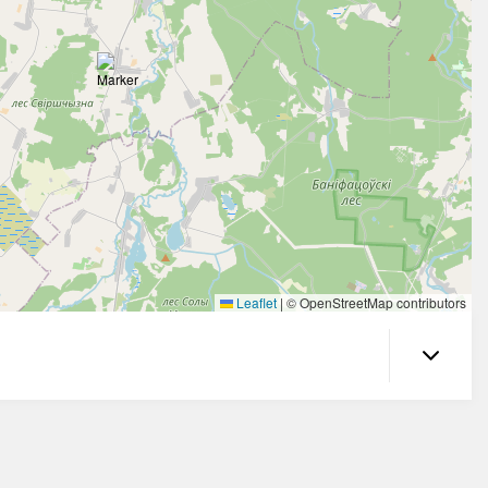
Leaflet
|
© OpenStreetMap contributors