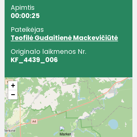
Apimtis
00:00:25
Pateikėjas
Teofilė Gudaitienė Mackevičiūtė
Originalo laikmenos Nr.
KF_4439_006
+
−