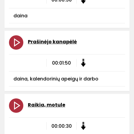
daina
Prašinėjo kanapėlė
00:01:50
daina, kalendorinių apeigų ir darbo
Raikia, motule
00:00:30