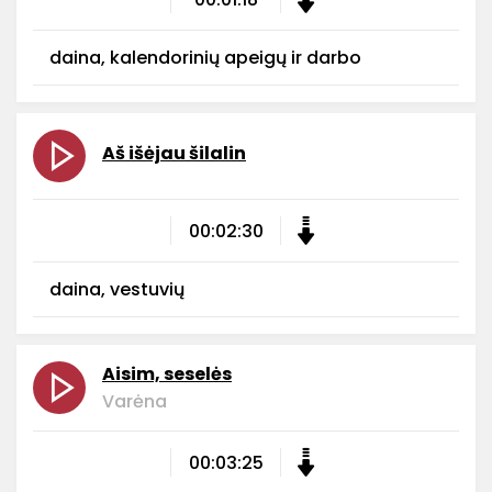
daina, kalendorinių apeigų ir darbo
Aš išėjau šilalin
00:02:30
daina, vestuvių
Aisim, seselės
Varėna
00:03:25