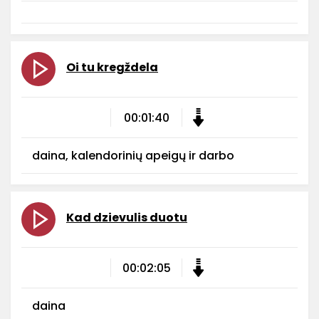
Oi tu kregždela
00:01:40
daina, kalendorinių apeigų ir darbo
Kad dzievulis duotu
00:02:05
daina