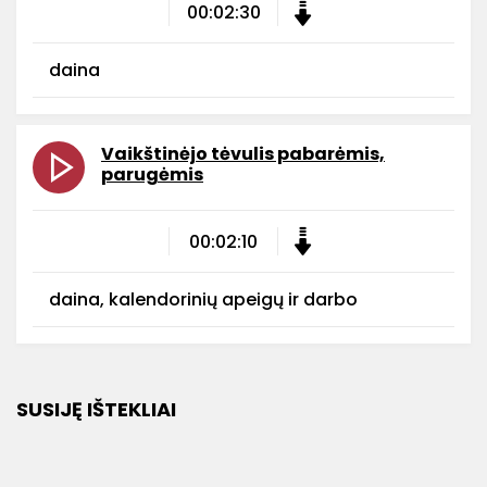
00:02:30
daina
Vaikštinėjo tėvulis pabarėmis,
parugėmis
00:02:10
daina, kalendorinių apeigų ir darbo
SUSIJĘ IŠTEKLIAI