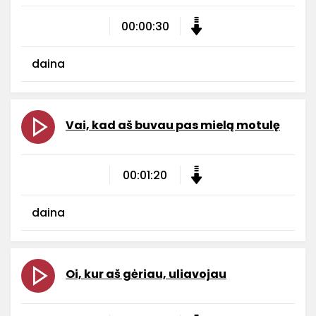
00:00:30
daina
Vai, kad aš buvau pas mielą motulę
00:01:20
daina
Oi, kur aš gėriau, uliavojau