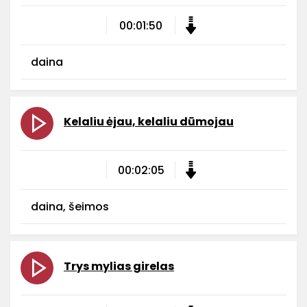
00:01:50
daina
Kelaliu ėjau, kelaliu dūmojau
00:02:05
daina, šeimos
Trys mylias girelas