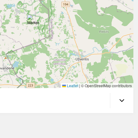
Leaflet
|
© OpenStreetMap contributors