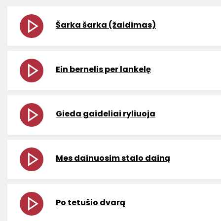
Šarka šarka (žaidimas)
Ein bernelis per lankelę
Gieda gaideliai ryliuoja
Mes dainuosim stalo dainą
Po tetušio dvarą