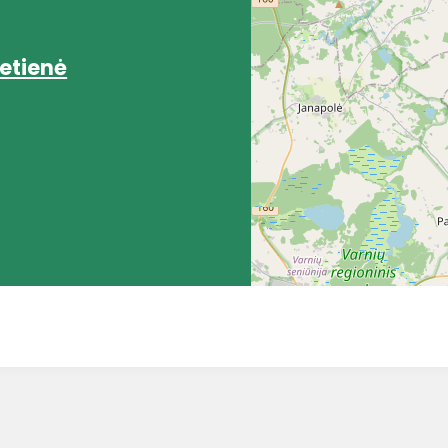
ietienė
8