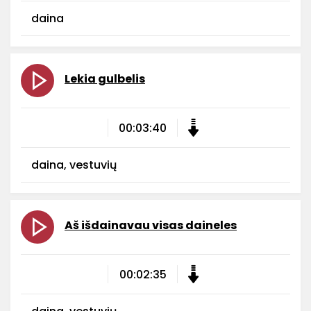
daina
Lekia gulbelis
00:03:40
daina, vestuvių
Aš išdainavau visas daineles
00:02:35