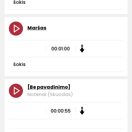
šokis
Maršas
00:01:00
šokis
[Be pavadinimo]
Notėnai (Skuodas)
00:00:55