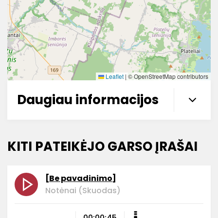
Leaflet
|
© OpenStreetMap contributors
Daugiau informacijos
KITI PATEIKĖJO GARSO ĮRAŠAI
[Be pavadinimo]
Notėnai (Skuodas)
00:00:45