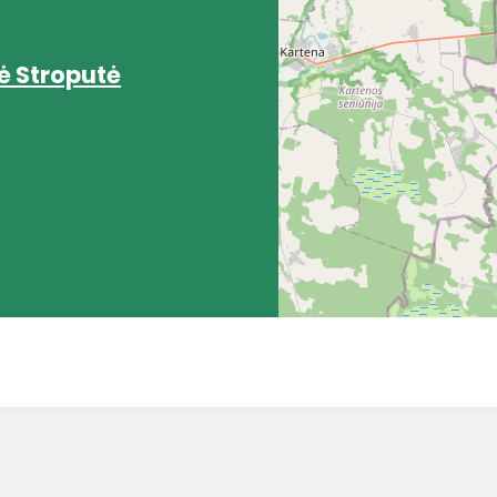
ė Stroputė