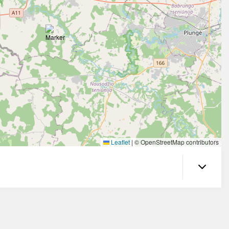
Leaflet
|
© OpenStreetMap contributors