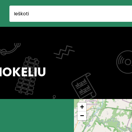
IOKELIU
+
−