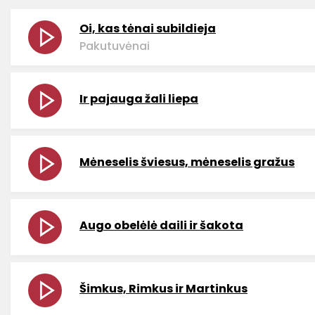
Oi, kas tėnai subildieja
Pakutuvėnai
Ir pajauga žali liepa
Mėneselis šviesus, mėneselis gražus
Augo obelėlė daili ir šakota
Šimkus, Rimkus ir Martinkus