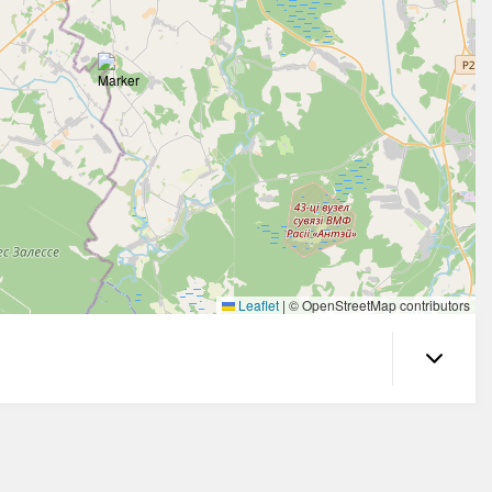
Leaflet
|
© OpenStreetMap contributors