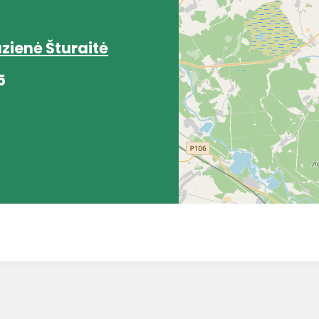
zienė Šturaitė
5