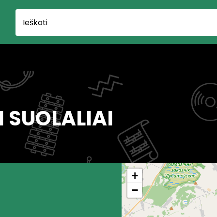
I SUOLALIAI
+
−