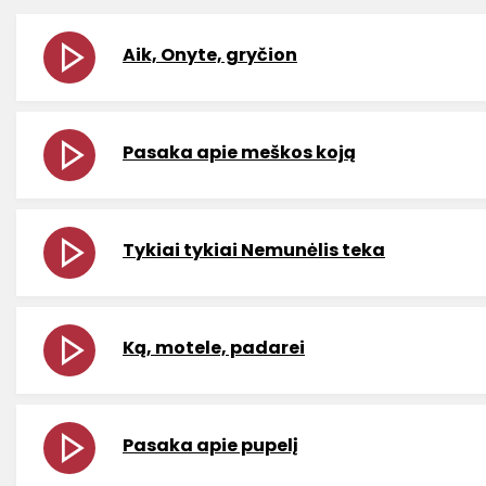
Aik, Onyte, gryčion
Pasaka apie meškos koją
Tykiai tykiai Nemunėlis teka
Ką, motele, padarei
Pasaka apie pupelį