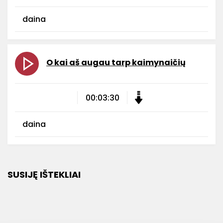
daina
O kai aš augau tarp kaimynaičių
00:03:30
daina
SUSIJĘ IŠTEKLIAI