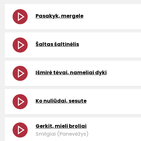
Pasakyk, mergele
Šaltas šaltinėlis
Išmirė tėvai, nameliai dyki
Ko nuliūdai, sesute
Gerkit, mieli broliai
Smilgiai (Panevėžys)