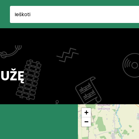
RUŽĘ
+
−