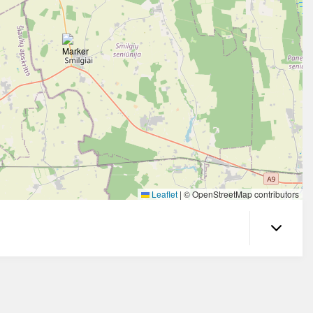
Leaflet
|
© OpenStreetMap contributors