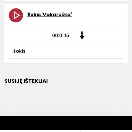
Šokis 'Vakaruška'
00:01:15
šokis
SUSIJĘ IŠTEKLIAI