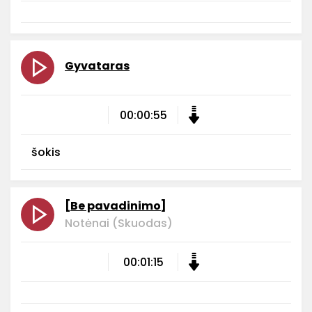
Gyvataras
00:00:55
šokis
[Be pavadinimo]
Notėnai (Skuodas)
00:01:15