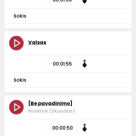
šokis
Valsas
00:01:55
šokis
[Be pavadinimo]
Notėnai (Skuodas)
00:00:50