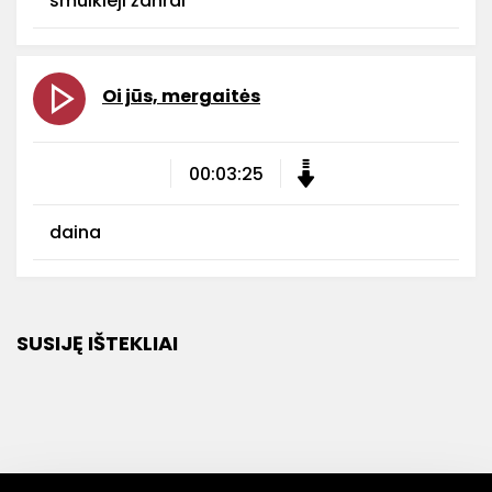
smulkieji žanrai
Oi jūs, mergaitės
00:03:25
daina
SUSIJĘ IŠTEKLIAI