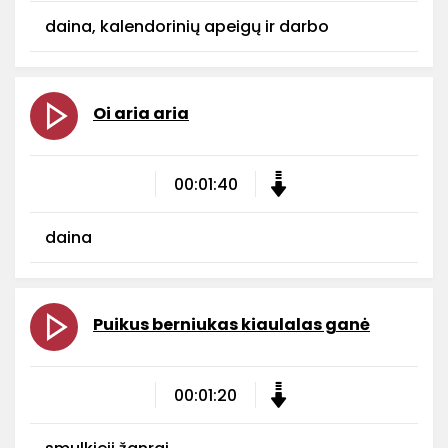
daina, kalendorinių apeigų ir darbo
Oi aria aria
00:01:40
daina
Puikus berniukas kiaulalas ganė
00:01:20