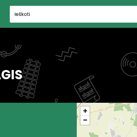
AGIS
+
−