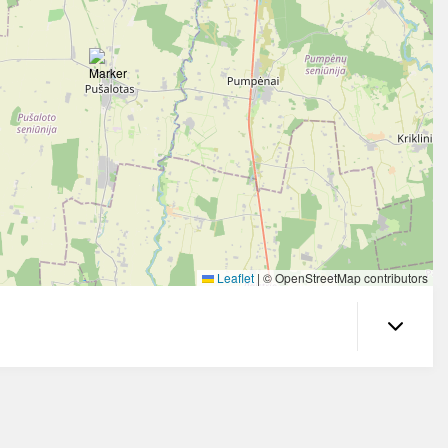
Leaflet
|
© OpenStreetMap contributors