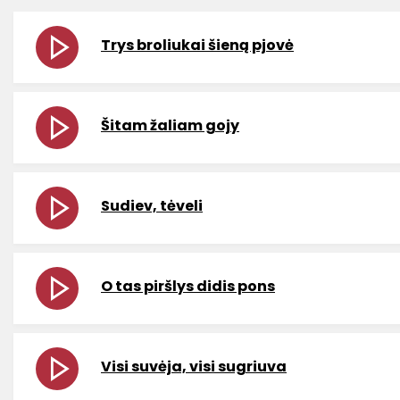
Trys broliukai šieną pjovė
Šitam žaliam gojy
Sudiev, tėveli
O tas piršlys didis pons
Visi suvėja, visi sugriuva