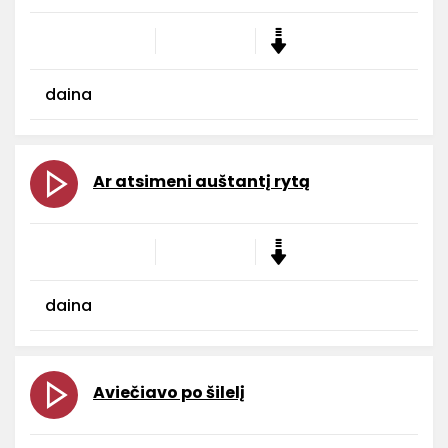
daina
Ar atsimeni auštantį rytą
daina
Aviečiavo po šilelį