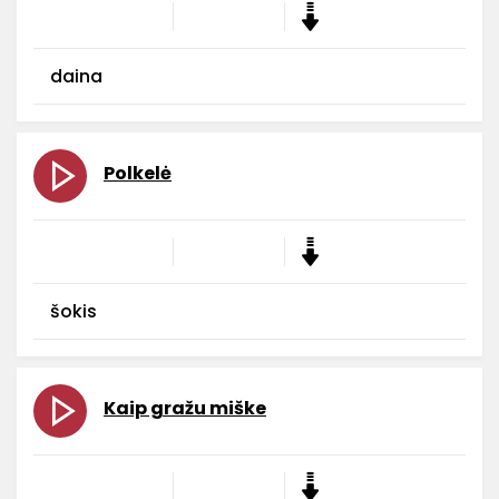
daina
Polkelė
šokis
Kaip gražu miške