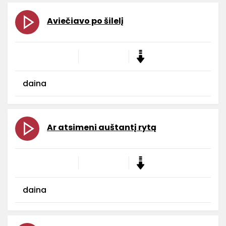
Aviečiavo po šilelį
daina
Ar atsimeni auštantį rytą
daina