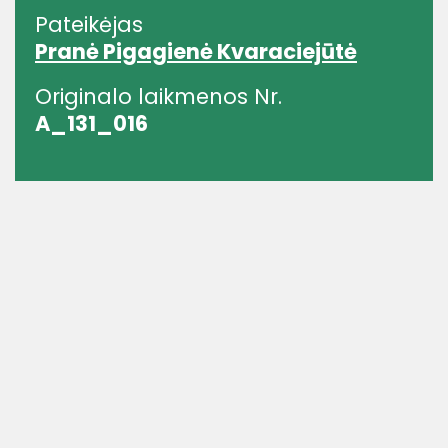
Pateikėjas
Pranė Pigagienė Kvaraciejūtė
Originalo laikmenos Nr.
A_131_016