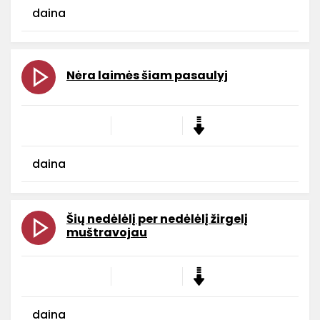
daina
Nėra laimės šiam pasaulyj
daina
Šių nedėlėlį per nedėlėlį žirgelį
muštravojau
daina