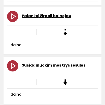
Palankėj žirgelį balnojau
daina
Susidainuokim mes trys sesulės
daina