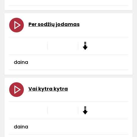
Per sodžių jodamas
daina
Vai kytra kytra
daina