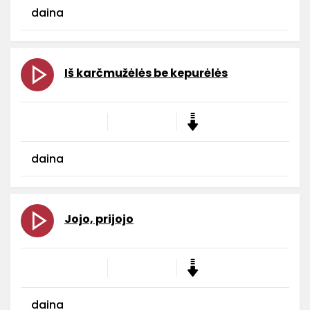
daina
Iš karčmužėlės be kepurėlės
daina
Jojo, prijojo
daina