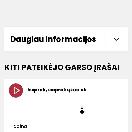
Daugiau informacijos
KITI PATEIKĖJO GARSO ĮRAŠAI
Išsprok, išsprok ųžuolėli
daina