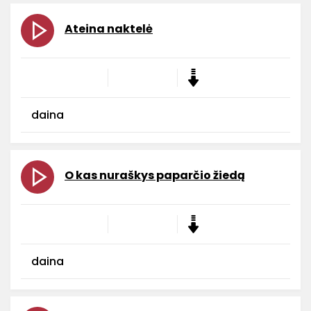
Ateina naktelė
daina
O kas nuraškys paparčio žiedą
daina