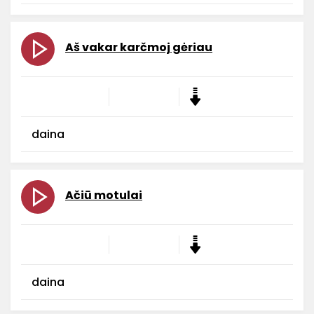
Aš vakar karčmoj gėriau
daina
Ačiū motulai
daina