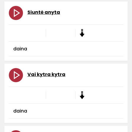
Siuntė anyta
daina
Vai kytra kytra
daina