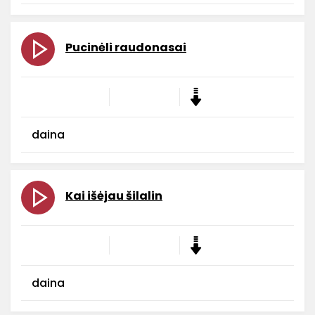
Pucinėli raudonasai
daina
Kai išėjau šilalin
daina