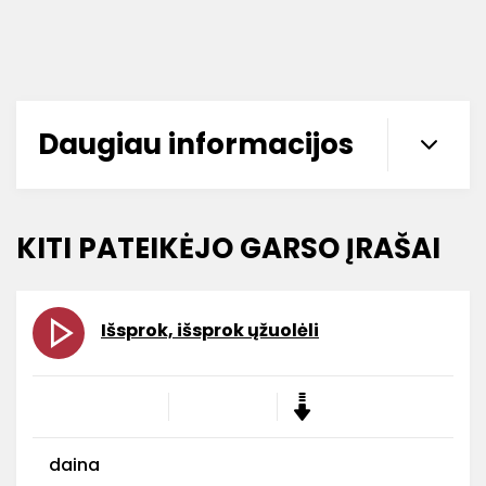
Daugiau informacijos
KITI PATEIKĖJO GARSO ĮRAŠAI
Išsprok, išsprok ųžuolėli
daina