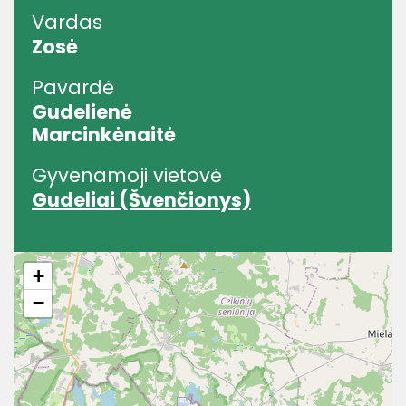
Vardas
Zosė
Pavardė
Gudelienė
Marcinkėnaitė
Gyvenamoji vietovė
Gudeliai (Švenčionys)
+
−