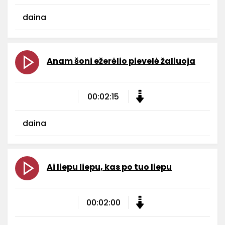
daina
Anam šoni ežerėlio pievelė žaliuoja
00:02:15
daina
Ai liepu liepu, kas po tuo liepu
00:02:00