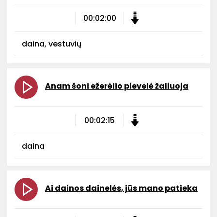
00:02:00
daina, vestuvių
Anam šoni ežerėlio pievelė žaliuoja
00:02:15
daina
Ai dainos dainelės, jūs mano patieka