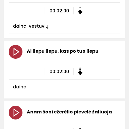
00:02:00
daina, vestuvių
Ai liepu liepu, kas po tuo liepu
00:02:00
daina
Anam šoni ežerėlio pievelė žaliuoja