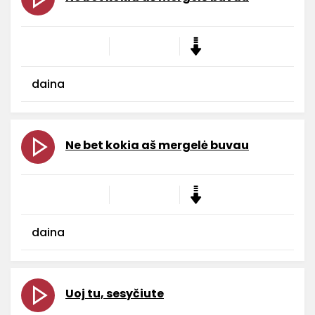
daina
Ne bet kokia aš mergelė buvau
daina
Uoj tu, sesyčiute