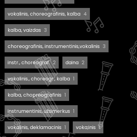
vokalinis, choreografinis, kalba
4
kalba, vaizdas
3
choreografinis, instrumentinis,vokalinis
3
instr., choreograf.
2
daina
2
vokalinis., choreogr., kalba
1
kalba, chopreografinis
1
instrumentinis, užsimerkus
1
vokalinis, deklamacinis
1
voka;inis
1