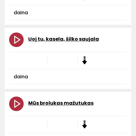
daina
Uoj tu, kasela, šilko saujala
daina
Mūs brolukas mažutukas