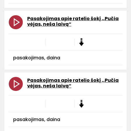
Pasakojimas apie ratelio šokį ,,Pučia
vėjas, neša laivą“
pasakojimas, daina
Pasakojimas apie ratelio šokį ,,Pučia
vėjas, neša laivą“
pasakojimas, daina