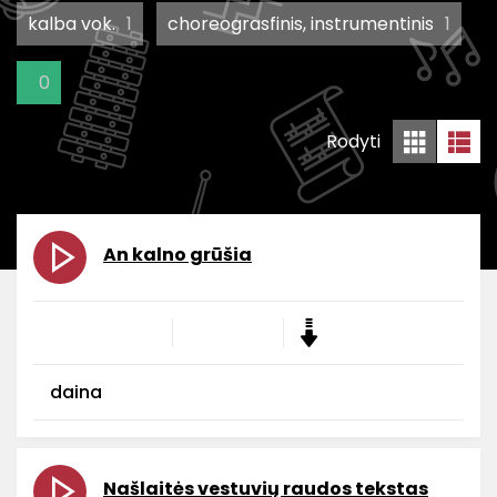
kalba vok.
1
choreograsfinis, instrumentinis
1
0
Rodyti
An kalno grūšia
daina
Našlaitės vestuvių raudos tekstas