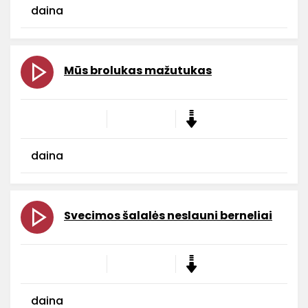
daina
Mūs brolukas mažutukas
daina
Svecimos šalalės neslauni berneliai
daina