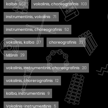
kalba
963
vokalinis, choreografinis
103
instrumentinis, vokalinis
71
instrumentinis, choreografinis
52
vokalinis, kalba
37
choreografinis
33
Mišrus
29
vokalinis, instrumentinis, choreografinis
20
vokalinis, chorerografinis
12
kalba, instrumentinis
9
Vokalinis-instrumentinis
5