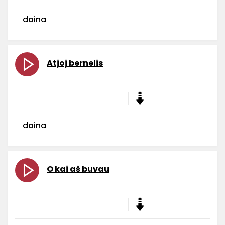
daina
Atjoj bernelis
daina
O kai aš buvau