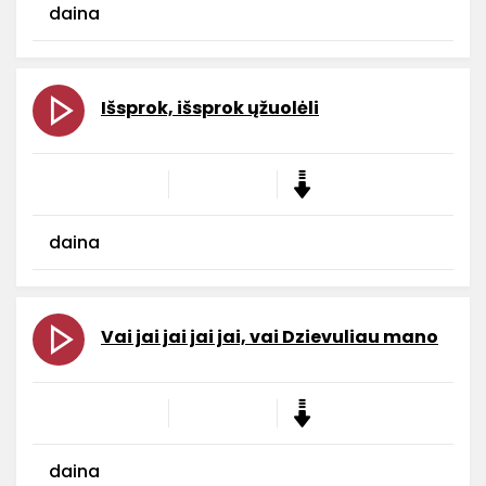
daina
Išsprok, išsprok ųžuolėli
daina
Vai jai jai jai jai, vai Dzievuliau mano
daina