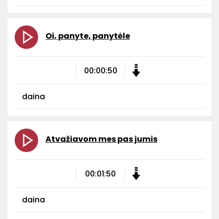
Oi, panyte, panytėle
00:00:50
daina
Atvažiavom mes pas jumis
00:01:50
daina