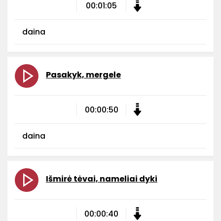
00:01:05
daina
Pasakyk, mergele
00:00:50
daina
Išmirė tėvai, nameliai dyki
00:00:40