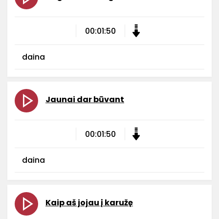
00:01:50
daina
Jaunai dar būvant
00:01:50
daina
Kaip aš jojau į karužę