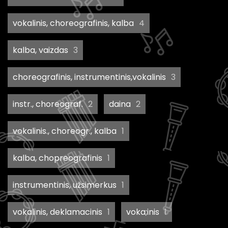
vokalinis, choreografinis, kalba
4
kalba, vaizdas
3
choreografinis, instrumentinis,vokalinis
3
instr., choreograf.
2
daina
2
vokalinis., choreogr., kalba
1
kalba, chopreografinis
1
instrumentinis, užsimerkus
1
vokalinis, deklamacinis
1
voka;inis
1