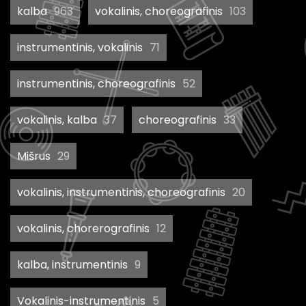
kalba
963
vokalinis, choreografinis
103
instrumentinis, vokalinis
71
instrumentinis, choreografinis
52
vokalinis, kalba
37
choreografinis
33
Mišrus
29
vokalinis, instrumentinis, choreografinis
20
vokalinis, chorerografinis
12
kalba, instrumentinis
9
Vokalinis-instrumentinis
5