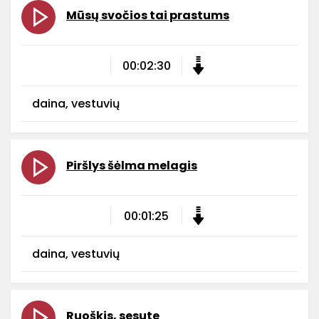
Mūsų svočios tai prastums
00:02:30
daina, vestuvių
Piršlys šėlma melagis
00:01:25
daina, vestuvių
Ruoškis, sesute