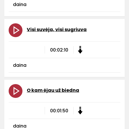
daina
Visi suvėja, visi sugriuva
00:02:10
daina
O kam ėjau už biedna
00:01:50
daina