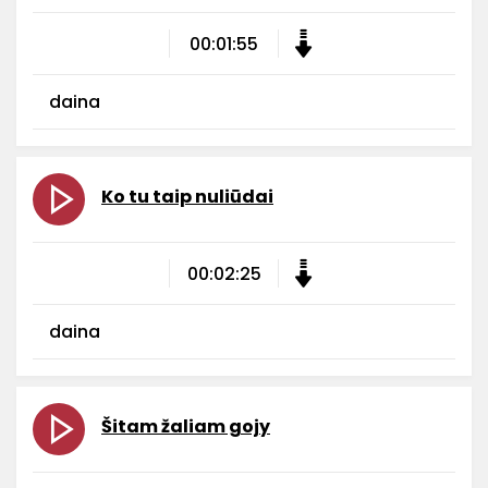
00:01:55
daina
Ko tu taip nuliūdai
00:02:25
daina
Šitam žaliam gojy