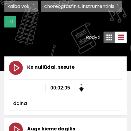
kalba vok.
1
choreograsfinis, instrumentinis
1
0
Rodyti
Ko nuliūdai, sesute
00:02:05
daina
Augo kieme dagilis