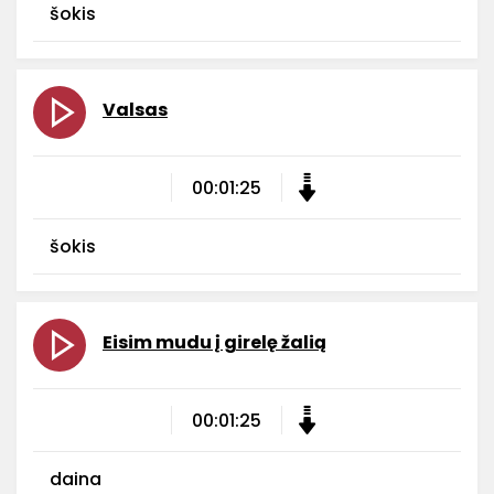
šokis
Valsas
00:01:25
šokis
Eisim mudu į girelę žalią
00:01:25
daina